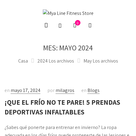
0
MES:
MAYO 2024
Casa
2024 Los archivos
May Los archivos
en
mayo 17, 2024
por
milagros
en
Blogs
¡QUE EL FRÍO NO TE PARE! 5 PRENDAS
DEPORTIVAS INFALTABLES
¿Sabes qué ponerte para entrenar en invierno? La ropa
adecuada en los días fríos puede protegerte de las lesiones e