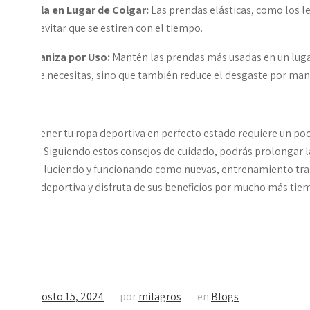
*
Dobla en Lugar de Colgar:
Las prendas elásticas, como los l
para evitar que se estiren con el tiempo.
*
Organiza por Uso:
Mantén las prendas más usadas en un lugar 
lo que necesitas, sino que también reduce el desgaste por man
Mantener tu ropa deportiva en perfecto estado requiere un poco
pena. Siguiendo estos consejos de cuidado, podrás prolongar l
sigan luciendo y funcionando como nuevas, entrenamiento tras
ropa deportiva y disfruta de sus beneficios por mucho más tie
en
agosto 15, 2024
por
milagros
en
Blogs