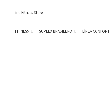
LINEA FITNESS
SUPLEX BRASILERO
LÍNEA CONFORT
Básic
Leggin
Tops
Sudade
Bividi
Polo