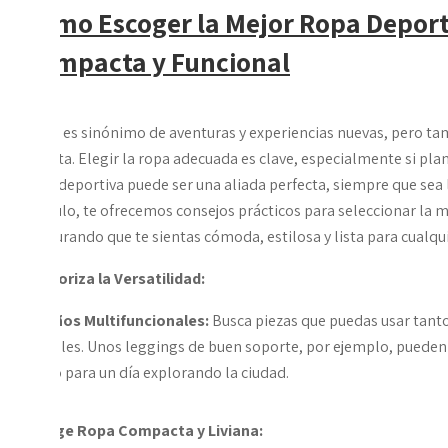
Cómo Escoger la Mejor Ropa Deporti
Compacta y Funcional
Viajar es sinónimo de aventuras y experiencias nuevas, pero ta
maleta. Elegir la ropa adecuada es clave, especialmente si plan
ropa deportiva puede ser una aliada perfecta, siempre que sea 
artículo, te ofrecemos consejos prácticos para seleccionar la m
asegurando que te sientas cómoda, estilosa y lista para cualqui
1. Prioriza la Versatilidad:
Diseños Multifuncionales:
Busca piezas que puedas usar tant
casuales. Unos leggings de buen soporte, por ejemplo, pueden
como para un día explorando la ciudad.
2. Elige Ropa Compacta y Liviana: