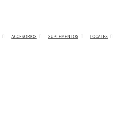
ACCESORIOS
SUPLEMENTOS
LOCALES
os
gs
ras
s
s