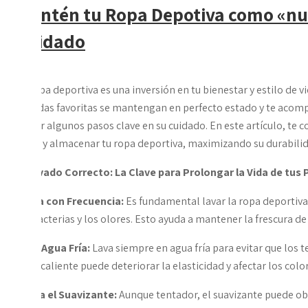
Mantén tu Ropa Depotiva como «nu
Cuidado
La ropa deportiva es una inversión en tu bienestar y estilo de v
prendas favoritas se mantengan en perfecto estado y te acom
seguir algunos pasos clave en su cuidado. En este artículo, te
secar y almacenar tu ropa deportiva, maximizando su durabil
1. Lavado Correcto: La Clave para Prolongar la Vida de tus
*
Lava con Frecuencia:
Es fundamental lavar la ropa deportiva
las bacterias y los olores. Esto ayuda a mantener la frescura de
*
Usa Agua Fría:
Lava siempre en agua fría para evitar que los te
agua caliente puede deteriorar la elasticidad y afectar los colo
*
Evita el Suavizante:
Aunque tentador, el suavizante puede obstr