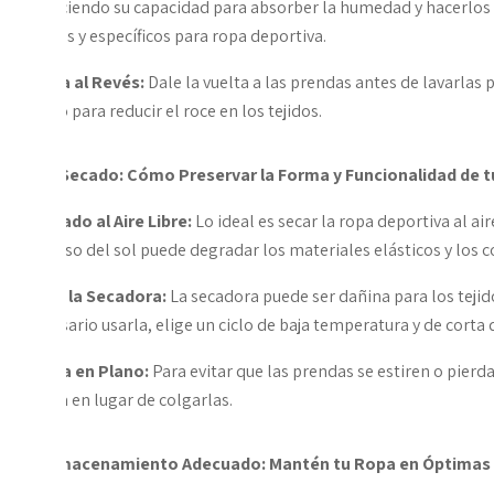
reduciendo su capacidad para absorber la humedad y hacerlos
suaves y específicos para ropa deportiva.
*
Lava al Revés:
Dale la vuelta a las prendas antes de lavarlas 
como para reducir el roce en los tejidos.
2. El Secado: Cómo Preservar la Forma y Funcionalidad de 
*
Secado al Aire Libre:
Lo ideal es secar la ropa deportiva al aire 
intenso del sol puede degradar los materiales elásticos y los c
Evita la Secadora:
La secadora puede ser dañina para los tejido
necesario usarla, elige un ciclo de baja temperatura y de corta 
*
Seca en Plano:
Para evitar que las prendas se estiren o pierd
plana en lugar de colgarlas.
3. Almacenamiento Adecuado: Mantén tu Ropa en Óptimas