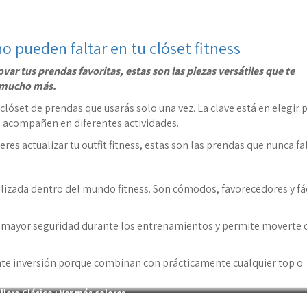
o pueden faltar en tu clóset fitness
var tus prendas favoritas, estas son las piezas versátiles que te
y mucho más.
clóset de prendas que usarás solo una vez. La clave está en elegir 
e acompañen en diferentes actividades.
s actualizar tu outfit fitness, estas son las prendas que nunca fa
izada dentro del mundo fitness. Son cómodos, favorecedores y fác
da mayor seguridad durante los entrenamientos y permite moverte 
nte inversión porque combinan con prácticamente cualquier top o
llero Clásico :
Ver más colores