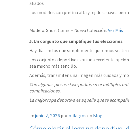
aliados.
Los modelos con pretina alta y tejidos suaves per
Modelo: Short Comic – Nueva Colección:
Ver Más
5. Un conjunto que simplifique tus elecciones
Hay días en los que simplemente queremos vestirno
Los conjuntos deportivos son una excelente opción
sea mucho más sencillo.
Además, transmiten una imagen más cuidada y mo
Con algunas piezas clave podrás crear múltiples outfit
complicaciones.
La mejor ropa deportiva es aquella que te acompaña en
en
junio 2, 2026
por
milagros
en
Blogs
Cómo elegir el legging deportivo 