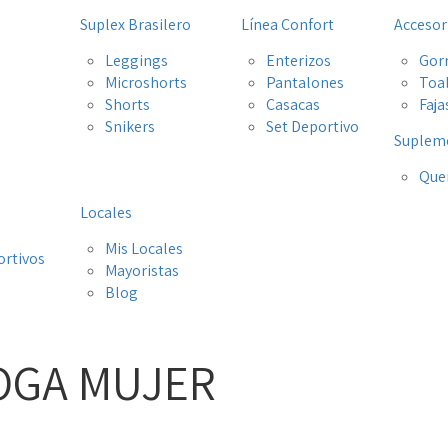
Suplex Brasilero
Línea Confort
Accesor
Leggings
Enterizos
Gor
Microshorts
Pantalones
Toa
Shorts
Casacas
Faja
Snikers
Set Deportivo
Suplem
Que
Locales
Mis Locales
ortivos
Mayoristas
s
Blog
YOGA MUJER