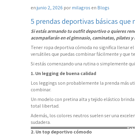
en
junio 2, 2026
por
milagros
en
Blogs
5 prendas deportivas básicas que n
Si estás armando tu outfit deportivo o quieres reno
acompañarán en el gimnasio, caminatas, pilates 
Tener ropa deportiva cómoda no significa llenar el 
versátiles que puedas combinar fácilmente y que t
Si estás comenzando una rutina o simplemente quiere
1. Un legging de buena calidad
Los leggings son probablemente la prenda más util
combinar.
Un modelo con pretina alta y tejido elástico brin
total libertad.
Además, los colores neutros suelen ser una excele
sudadera.
Tobi
2. Un top deportivo cómodo