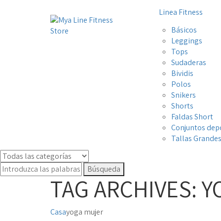
Linea Fitness
Básicos
Leggings
Tops
Sudaderas
Bividis
Polos
Snikers
Shorts
Faldas Short
Conjuntos dep
Tallas Grande
Búsqueda
TAG ARCHIVES: 
Casa
yoga mujer