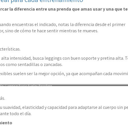
rcar la diferencia entre una prenda que amas usar y una que t
uando encuentras el indicado, notas la diferencia desde el primer
or, sino de cómo te hace sentir mientras te mueves.
terísticas.
e alta intensidad, busca leggings con buen soporte y pretina alta. T
os como sentadillas o zancadas.
 flexibles suelen ser la mejor opción, ya que acompañan cada movim
lo: Legging Basic Suplex Brasilero
ás.
u suavidad, elasticidad y capacidad para adaptarse al cuerpo sin p
nte todo el día.
miento