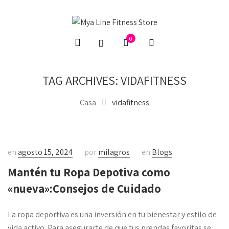
0
TAG ARCHIVES: VIDAFITNESS
Casa
vidafitness
en
agosto 15, 2024
por
milagros
en
Blogs
Mantén tu Ropa Depotiva como
«nueva»:Consejos de Cuidado
La ropa deportiva es una inversión en tu bienestar y estilo de
vida activo. Para asegurarte de que tus prendas favoritas se