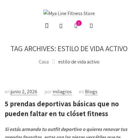
0
TAG ARCHIVES: ESTILO DE VIDA ACTIVO
Casa
estilo de vida activo
en
junio 2, 2026
por
milagros
en
Blogs
5 prendas deportivas básicas que no
pueden faltar en tu clóset fitness
Si estás armando tu outfit deportivo o quieres renovar tus
prendas favoritas, estas son las piezas versátiles que te