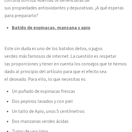
con una sonrisa. Además te beneficiarás de
sus propiedades antioxidantes y depurativas. ¿A qué esperas
para prepararlo?
Batido de espinacas, manzana y apio
Este sin duda es uno de los batidos detox, o jugos
verdes más famosos de internet. La cuestión es respetar
las proporciones y tener en cuenta los consejos que te hemos
dado al principio del artículo para que el efecto sea
el deseado. Para ello, lo que necesitas es:
Un puñado de espinacas frescas
Dos pepinos lavados y con piel
Un tallo de Apio, unos 5 centímetros
Dos manzanas verdes ácidas
Zumo de una lima