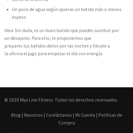
Un poco de agua según quieras un batida más o menos
espeso
Idea: Sin duda, es un buen batido que puedes sustituir por
un desayuno. Para ello, te proponemos que
prepares tus batidos detox por las noches y llévate a
la oficina el jugo para empezar el día con energía.
© 2020 Mya Line Fitness. Todos los derechos reservados.
Blog
|
Nosotros
|
Contáctanos
|
Mi Cuenta
|
Políticas de
Compra