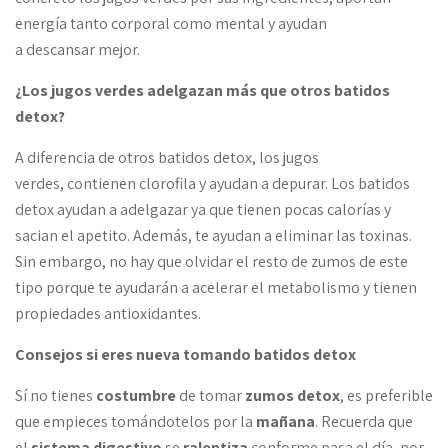
energía tanto corporal como mental y ayudan
a descansar mejor.
¿Los jugos verdes adelgazan más que otros batidos
detox?
A diferencia de otros batidos detox, los jugos
verdes, contienen clorofila y ayudan a depurar. Los batidos
detox ayudan a adelgazar ya que tienen pocas calorías y
sacian el apetito. Además, te ayudan a eliminar las toxinas.
Sin embargo, no hay que olvidar el resto de zumos de este
tipo porque te ayudarán a acelerar el metabolismo y tienen
propiedades antioxidantes.
Consejos si eres nueva tomando batidos detox
Sí no tienes
costumbre
de tomar
zumos detox
, es preferible
que empieces tomándotelos por la
mañana
. Recuerda que
el
sistema digestivo
se
ralentiza
conforme pasa el día, por