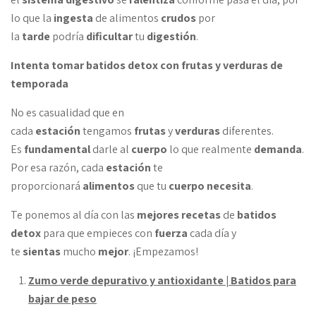
lo que la
ingesta
de alimentos
crudos
por
la
tarde
podría
dificultar
tu
digestión
.
Intenta tomar batidos detox con frutas y verduras de
temporada
No es casualidad que en
cada
estación
tengamos
frutas
y
verduras
diferentes.
Es
fundamental
darle al
cuerpo
lo que realmente
demanda
.
Por esa razón, cada
estación
te
proporcionará
alimentos
que tu
cuerpo
necesita
. ​
Te ponemos al día con las
mejores
recetas
de
batidos
detox
para que empieces con
fuerza
cada día y
te
sientas
mucho
mejor
. ¡Empezamos!
Zumo verde depurativo y antioxidante | Batidos para
bajar de peso