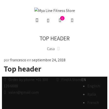
0
TOP HEADER
Casa
por
francesco
en
septiembre 24, 2018
Top header
Order by phone: +01 300
Find A Store
EN
120 6688
English
valen@gmail.com
Italia
French