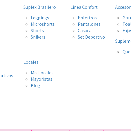
Suplex Brasilero
Línea Confort
Accesor
Leggings
Enterizos
Gor
Microshorts
Pantalones
Toa
Shorts
Casacas
Faja
Snikers
Set Deportivo
Suplem
Que
Locales
Mis Locales
ortivos
Mayoristas
s
Blog