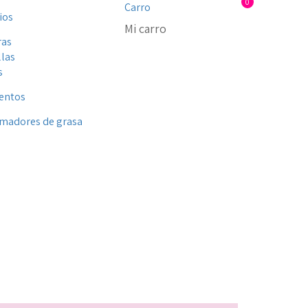
0
Carro
ios
Mi carro
ras
llas
s
entos
madores de grasa