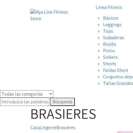
Linea Fitness
Básicos
Leggings
Tops
Sudaderas
Bividis
Polos
Snikers
Shorts
Faldas Short
Conjuntos dep
Tallas Grande
Búsqueda
BRASIERES
Casa
Lingerie
Brasieres