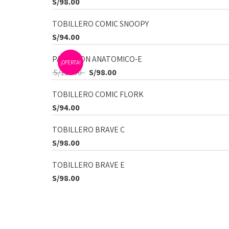
S/
98.00
TOBILLERO COMIC SNOOPY
S/
94.00
PANTALON ANATOMICO-E
¡OFERTA!
S/
116.00
S/
98.00
TOBILLERO COMIC FLORK
S/
94.00
TOBILLERO BRAVE C
S/
98.00
TOBILLERO BRAVE E
S/
98.00