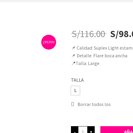
S/
116.00
S/
98.
¡OFERTA!
📌 Calidad: Suplex Light esta
📌 Detalle: Flare boca ancha
📍Talla: Large
TALLA
L
Borrar todos los
-
+
AÑA